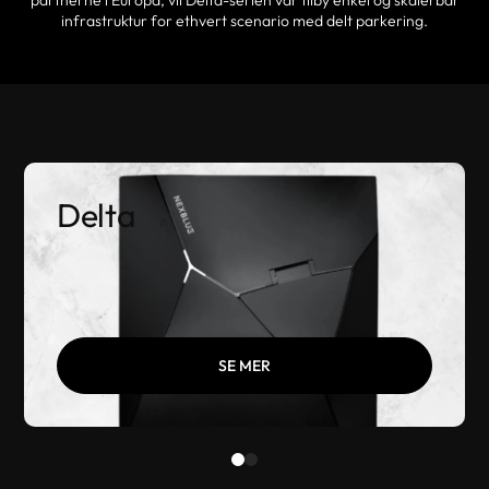
partnerne i Europa, vil Delta-serien vår tilby enkel og skalerbar
infrastruktur for ethvert scenario med delt parkering.
Delta
SE MER