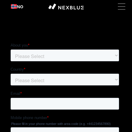
Hopp
NO
til
innhold