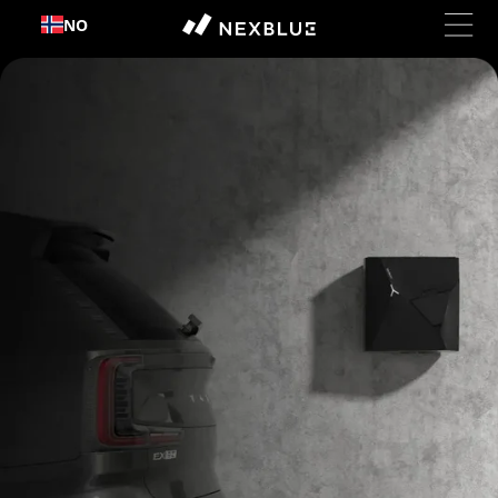
Hopp
NO
til
innhold