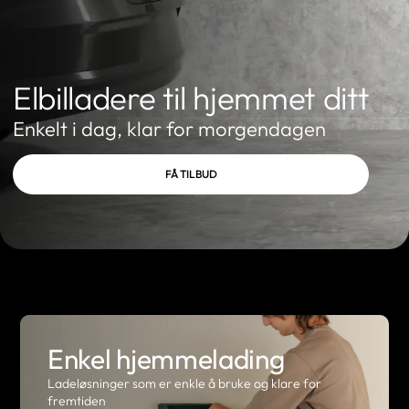
Elbilladere til hjemmet ditt
Enkelt i dag, klar for morgendagen
FÅ TILBUD
Enkel hjemmelading
Ladeløsninger som er enkle å bruke og klare for
fremtiden