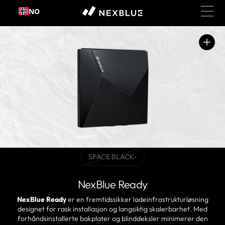
Hopp
NO
til
innhold
Åpne
media
1
i
gallerivisning
SPACE BLACK-
varianten
er
utsolgt
NexBlue Ready
eller
ikke
NexBlue Ready
er en fremtidssikker ladeinfrastrukturløsning
tilgjengelig
designet for rask installasjon og langsiktig skalerbarhet. Med
forhåndsinstallerte bakplater og blinddeksler minimerer den