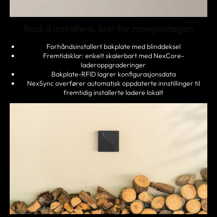
Rask å installere, klar for morgendagen
Forhåndsinstallert bakplate med blinddeksel
Fremtidsklar: enkelt skalerbart med NexCore-
laderoppgraderinger
Bakplate-RFlD lagrer konfigurasjonsdata
NexSync overfører automatisk oppdaterte innstillinger til
fremtidig installerte ladere lokalt