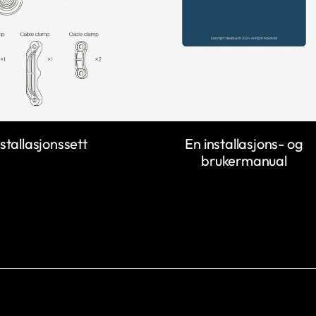
En installasjons- og
nstallasjonssett
brukermanual