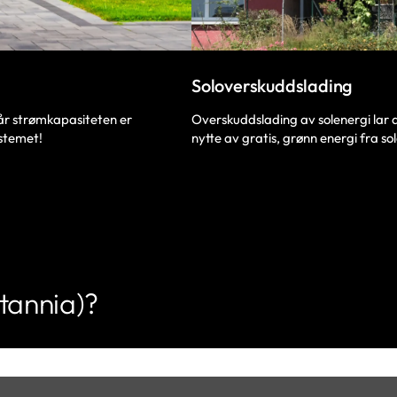
Soloverskuddslading
Overskuddslading av solenergi lar d
når strømkapasiteten er
nytte av gratis, grønn energi fra so
stemet!
tannia)?