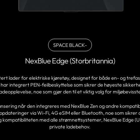
SPACE BLACK-
varianten
er
NexBlue Edge (Storbritannia)
utsolgt
eller
ikke
ert lader for elektriske kjøretøy, designet for både en- og tref
tilgjengelig
og har integrert PEN-feilbeskyttelse som sikrer de høyeste sikke
adeopplevelse, noe som gjør den til et viktig valg for miljøbevisst
ansering når den integreres med NexBlue Zen og andre kompatib
ppdateringer via Wi-Fi, 4G eSIM eller Bluetooth, noe som sikrer
g kompatibiliteten med alle strømnettsystemer, NexBlue Edge (UK)
private ladebehov.