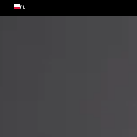
Przejdź
PL
do
treści