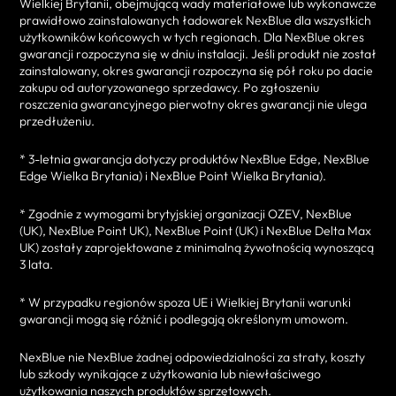
Wielkiej Brytanii, obejmującą wady materiałowe lub wykonawcze
prawidłowo zainstalowanych ładowarek NexBlue dla wszystkich
użytkowników końcowych w tych regionach. Dla NexBlue okres
gwarancji rozpoczyna się w dniu instalacji. Jeśli produkt nie został
zainstalowany, okres gwarancji rozpoczyna się pół roku po dacie
zakupu od autoryzowanego sprzedawcy. Po zgłoszeniu
roszczenia gwarancyjnego pierwotny okres gwarancji nie ulega
przedłużeniu.
* 3-letnia gwarancja dotyczy produktów NexBlue Edge, NexBlue
Edge Wielka Brytania) i NexBlue Point Wielka Brytania).
* Zgodnie z wymogami brytyjskiej organizacji OZEV, NexBlue
(UK), NexBlue Point UK), NexBlue Point (UK) i NexBlue Delta Max
UK) zostały zaprojektowane z minimalną żywotnością wynoszącą
3 lata.
* W przypadku regionów spoza UE i Wielkiej Brytanii warunki
gwarancji mogą się różnić i podlegają określonym umowom.
NexBlue nie NexBlue żadnej odpowiedzialności za straty, koszty
lub szkody wynikające z użytkowania lub niewłaściwego
użytkowania naszych produktów sprzętowych.