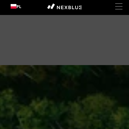
Przejdź
PL
do
treści