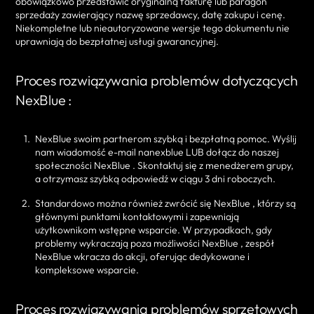
obowiązkowo przedstawić oryginalną fakturę lub paragon
sprzedaży zawierający nazwę sprzedawcy, datę zakupu i cenę.
Niekompletne lub nieautoryzowane wersje tego dokumentu nie
uprawniają do bezpłatnej usługi gwarancyjnej.
Proces rozwiązywania problemów dotyczących
NexBlue :
NexBlue swoim partnerom szybką i bezpłatną pomoc. Wyślij
nam wiadomość e-mail nanexblue LUB dołącz do naszej
społeczności NexBlue . Skontaktuj się z menedżerem grupy,
a otrzymasz szybką odpowiedź w ciągu 3 dni roboczych.
Standardowo można również zwrócić się NexBlue , którzy są
głównymi punktami kontaktowymi i zapewniają
użytkownikom wstępne wsparcie. W przypadkach, gdy
problemy wykraczają poza możliwości NexBlue , zespół
NexBlue wkracza do akcji, oferując dedykowane i
kompleksowe wsparcie.
Proces rozwiązywania problemów sprzętowych