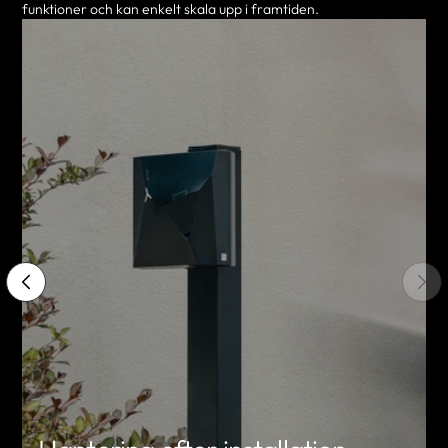
funktioner och kan enkelt skala upp i framtiden.
Installation på mindre än 4
Snabb installation och