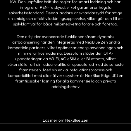
kW. Den uppfyller brittiska regler för smart laddning och har
integrerat PEN-felskydd, vilket garanterar högsta
säkerhetsstandard. Denna laddare är skräddarsydd för att ge
en smidig och effektiv laddningsupplevelse, vilket gör den till ett
självklart val för både miljömedvetna förare och företag.
Den erbjuder avancerade funktioner såsom dynamisk
lastbalansering när den integreras med NexBlue Zen andra
kompatibla partners, vilket optimerar energianvändningen och
minimerar kostnaderna. Dessutom stöder den OTA-
uppdateringar via Wi-Fi, 4G eSIM eller Bluetooth, vilket
säkerställer att din laddare alltid är uppdaterad med de senaste
framstegen. Med sin enkla installationsprocess och
kompatibilitet med alla nätverkssystem är NexBlue Edge UK) en
framtidssäker lösning för alla kommersiella och privata
laddningsbehov.
HITTA EN PARTNER
Läs mer om NexBlue Zen