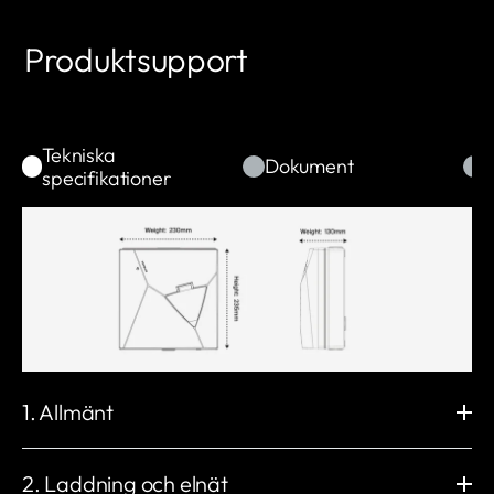
Produktsupport
Tekniska
Dokument
specifikationer
1. Allmänt
Modell
Mått (mm)
NB1620B
H: 235 x B: 230 x D: 130
2. Laddning och elnät