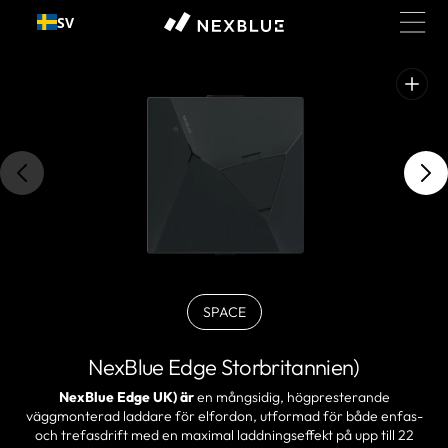
Gå till
SV
innehållet
Öppna
utvalda
medier
i
gallerivy
SPACE
BLACKVariant
slutsåld
eller
NexBlue Edge Storbritannien)
ej
tillgänglig
NexBlue Edge UK) är
en mångsidig, högpresterande
väggmonterad laddare för elfordon, utformad för både enfas-
och trefasdrift med en maximal laddningseffekt på upp till 22