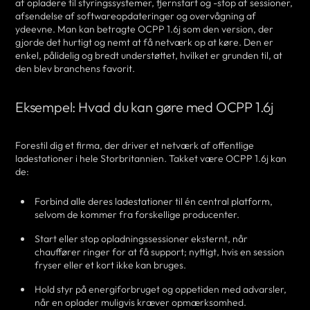
af opladere til styringssystemer, fjernstart og -stop af sessioner,
afsendelse af softwareopdateringer og overvågning af
ydeevne. Man kan betragte OCPP 1.6j som den version, der
gjorde det hurtigt og nemt at få netværk op at køre. Den er
enkel, pålidelig og bredt understøttet, hvilket er grunden til, at
den blev branchens favorit.
Eksempel: Hvad du kan gøre med OCPP 1.6j
Forestil dig et firma, der driver et netværk af offentlige
ladestationer i hele Storbritannien. Takket være OCPP 1.6j kan
de:
Forbind alle deres ladestationer til én central platform,
selvom de kommer fra forskellige producenter.
Start eller stop opladningssessioner eksternt, når
chauffører ringer for at få support; nyttigt, hvis en session
fryser eller et kort ikke kan bruges.
Hold styr på energiforbruget og oppetiden med advarsler,
når en oplader muligvis kræver opmærksomhed.