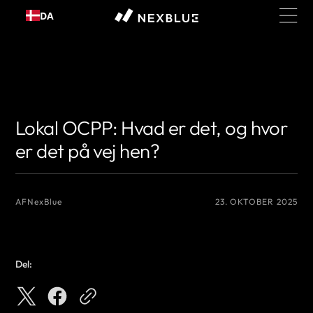
Gå til
DA
indhold
{# Det navn, du vil vise som forfatter #}
{# Det navn, du vil vise som
forfatter #}
Lokal OCPP: Hvad er det, og hvor
er det på vej hen?
AF
NexBlue
23. OKTOBER 2025
Del: