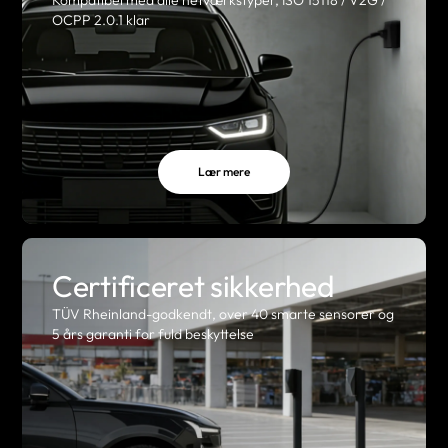
Kompatibel med alle netværkstyper, ISO 15118 / V2G /
OCPP 2.0.1 klar
Lær mere
Certificeret sikkerhed
TÜV Rheinland-godkendt, over 40 smarte sensorer og
5 års garanti for fuld beskyttelse