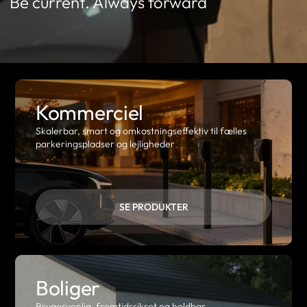
Be current. Always forward
Kommerciel
Skalerbar, smart og omkostningseffektiv til fælles
parkeringspladser og lejligheder
SE PRODUKTER
Boliger
Brugervenlig, fremtidssikret og holdbar.