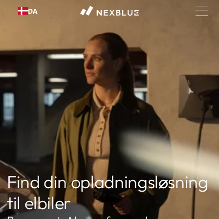
Gå til
DA
indhold
Find din opladningsløsning
til elbiler