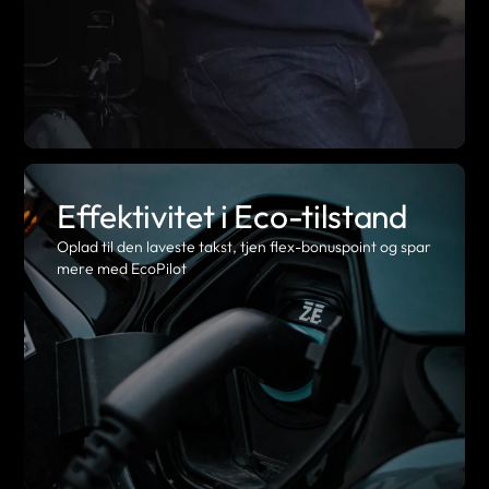
Effektivitet i Eco-tilstand
Oplad til den laveste takst, tjen flex-bonuspoint og spar
mere med EcoPilot