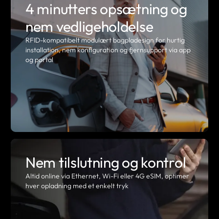
4 minutters opsætning og
nem vedligeholdelse
RFID-kompatibelt modulært bagpladesign for hurtig
installation, nem konfiguration og fjernsupport via app
og portal
Nem tilslutning og kontrol
Altid online via Ethernet, Wi-Fi eller 4G eSIM, optimer
hver opladning med et enkelt tryk