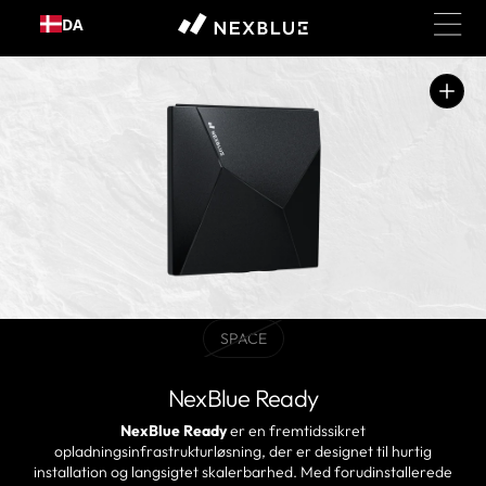
Gå til
DA
indhold
Åbn
medie
1
i
gallerivisning
SPACE
BLACKVariant
udsolgt
eller
NexBlue Ready
ikke
tilgængelig
NexBlue Ready
er en fremtidssikret
opladningsinfrastrukturløsning, der er designet til hurtig
installation og langsigtet skalerbarhed. Med forudinstallerede