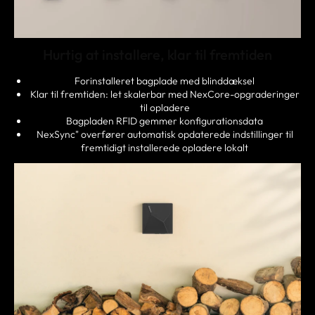
Hurtig at installere, klar til fremtiden
Forinstalleret bagplade med blinddæksel
Klar til fremtiden: let skalerbar med NexCore-opgraderinger
til opladere
Bagpladen RFlD gemmer konfigurationsdata
NexSync" overfører automatisk opdaterede indstillinger til
fremtidigt installerede opladere lokalt