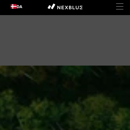
Gå til
DA
indhold