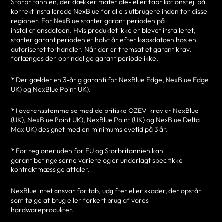
Storbritannien, der dækker materiale- eller fabrikationsfejl på
korrekt installerede NexBlue for alle slutbrugere inden for disse
regioner. For NexBlue starter garantiperioden på
installationsdatoen. Hvis produktet ikke er blevet installeret,
starter garantiperioden et halvt år efter købsdatoen hos en
autoriseret forhandler. Når der er fremsat et garantikrav,
forlænges den oprindelige garantiperiode ikke.
* Der gælder en 3-årig garanti for NexBlue Edge, NexBlue Edge
UK) og NexBlue Point UK).
* I overensstemmelse med de britiske OZEV-krav er NexBlue
(UK), NexBlue Point UK), NexBlue Point (UK) og NexBlue Delta
Max UK) designet med en minimumslevetid på 3 år.
* For regioner uden for EU og Storbritannien kan
garantibetingelserne variere og er underlagt specifikke
kontraktmæssige aftaler.
NexBlue intet ansvar for tab, udgifter eller skader, der opstår
som følge af brug eller forkert brug af vores
hardwareprodukter.