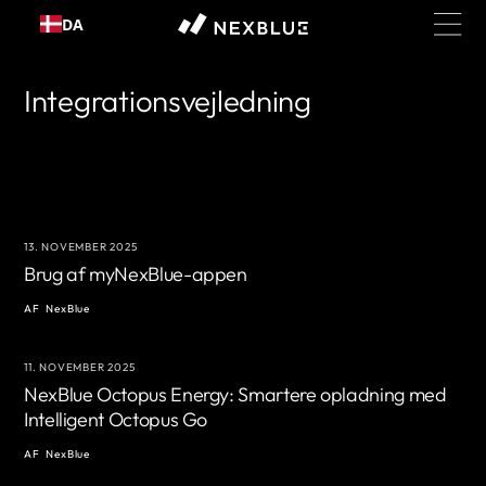
Gå til
DA
indhold
Integrationsvejledning
13. NOVEMBER 2025
Brug af myNexBlue-appen
AF
NexBlue
11. NOVEMBER 2025
NexBlue Octopus Energy: Smartere opladning med
Intelligent Octopus Go
AF
NexBlue