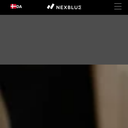
Gå til
DA
indhold