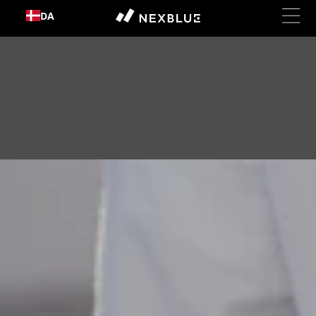
Gå til
DA
indhold