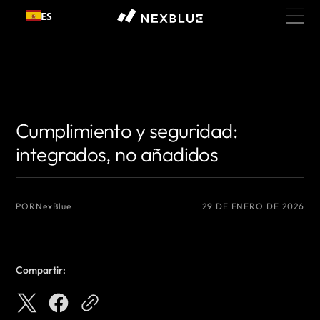
Ir al
ES
contenido
{# Nombre del autor que desea mostrar #}
{# Nombre del autor que
desea mostrar #}
Cumplimiento y seguridad:
integrados, no añadidos
POR
NexBlue
29 DE ENERO DE 2026
Compartir: