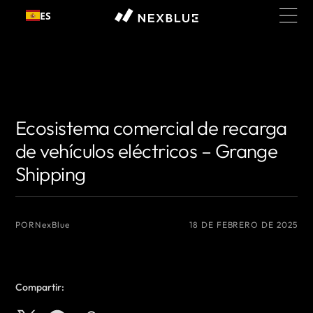
Ir al
ES
contenido
{# Nombre del autor que desea mostrar #}
{# Nombre del autor que
desea mostrar #}
Ecosistema comercial de recarga
de vehículos eléctricos – Grange
Shipping
POR
NexBlue
18 DE FEBRERO DE 2025
Compartir: