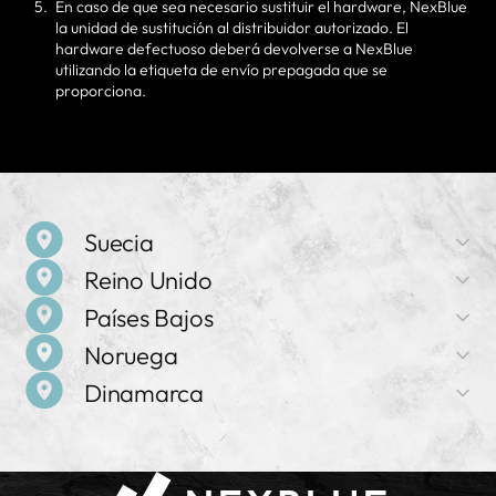
En caso de que sea necesario sustituir el hardware, NexBlue
la unidad de sustitución al distribuidor autorizado. El
hardware defectuoso deberá devolverse a NexBlue
utilizando la etiqueta de envío prepagada que se
proporciona.
Suecia
Reino Unido
Nombre de la empresa
Países Bajos
NexBlue
Nombre de la empresa
Noruega
NexBlue
Dirección
Nombre de la empresa
Birger Jarlsgatan 57 C, 113 56 Estocolmo, Suecia
Dinamarca
NexBlue
Dirección
Nombre de la empresa
71-75 Shelton Street, Covent Garden, WC2H 9JQ,
Ventas y asistencia
NexBlue
Dirección
Londres, Reino Unido
+46 8 525 167 43
Nombre de la empresa
Frederiklaan 10e, 5616 NH, Eindhoven, Países Bajos
NexBlue
Dirección
Ventas y asistencia
Grenseveien 21, 4313 Sandnes, Noruega
Ventas y asistencia