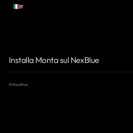
Passa al
IT
contenuto
{# Nome dell'autore che desideri visualizzare #}
{# Nome dell'autore c
Installa Monta sul NexBlue
DI
NexBlue