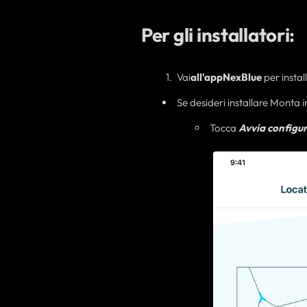
Per gli installatori:
Vai
all'app
NexBlue
per instal
Se desideri
installare Monta 
Tocca
Avvia configu