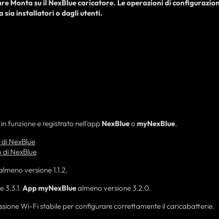
are
Monta su
il
NexBlue
caricatore
. Le operazioni di configurazion
da
sia
installatori o dagli utenti.
in funzione e registrato nell'app
NexBlue
o
myNexBlue
.
e di NexBlue
o di NexBlue
almeno versione 1.1.2.
 3.3.1.
App myNexBlue
almeno versione 3.2.0.
ssione Wi-Fi stabile per configurare correttamente il caricabatterie.