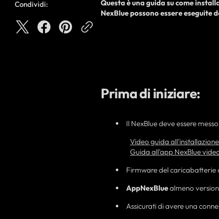
Questa è una guida su come
install
Condividi:
NexBlue possono essere eseguite 
Prima di iniziare:
Il NexBlue deve essere messo 
Video guida all'installazion
Guida all'app NexBlue vide
Firmware del caricabatterie 
AppNexBlue
almeno versione
Assicurati di avere una conne