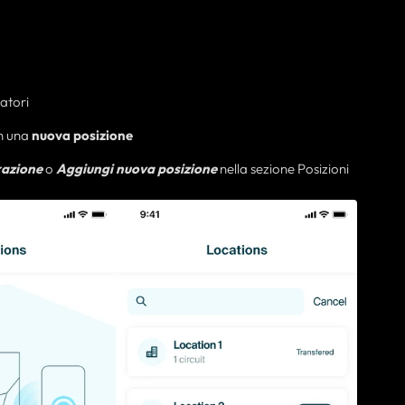
latori
in una
nuova posizione
razione
o
Aggiungi nuova posizione
nella sezione Posizioni