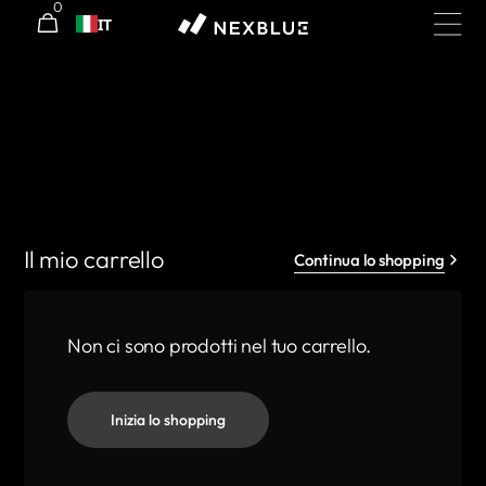
0
0
Passa al
Carrello
IT
articoli
contenuto
Il mio carrello
Continua lo shopping
Non ci sono prodotti nel tuo carrello.
Inizia lo shopping