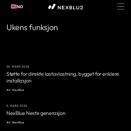
Hopp
NO
til
innhold
Ukens funksjon
26. MARS 2026
Støtte for direkte lastavlastning, bygget for enklere
installasjon
AV
NexBlue
5. MARS 2026
NexBlue Neste generasjon
AV
NexBlue