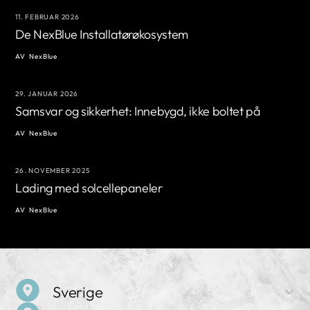
11. FEBRUAR 2026
De NexBlue Installatørøkosystem
AV
NexBlue
29. JANUAR 2026
Samsvar og sikkerhet: Innebygd, ikke boltet på
AV
NexBlue
26. NOVEMBER 2025
Lading med solcellepaneler
AV
NexBlue
Sverige