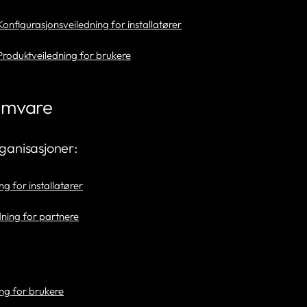
nfigurasjonsveiledning for installatører
roduktveiledning for brukere
amvare
rganisasjoner:
g for installatører
ning for partnere
g for brukere