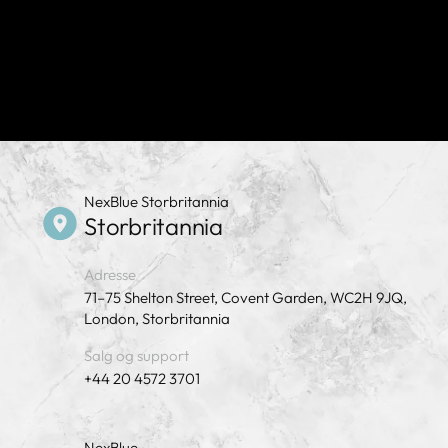
NexBlue Storbritannia
Storbritannia
Adresse
71–75 Shelton Street, Covent Garden, WC2H 9JQ,
London, Storbritannia
Salg og support
+44 20 4572 3701
NexBlue