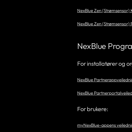
NexBlue Zen (Strømsensor) Ko
NexBlue Zen (Strømsensor) P
NexBlue Progr
For installatører og o
NexBlue Partnerappveilednin
NexBlue Partnerportalveiled
For brukere:
myNexBlue-appens veilednin