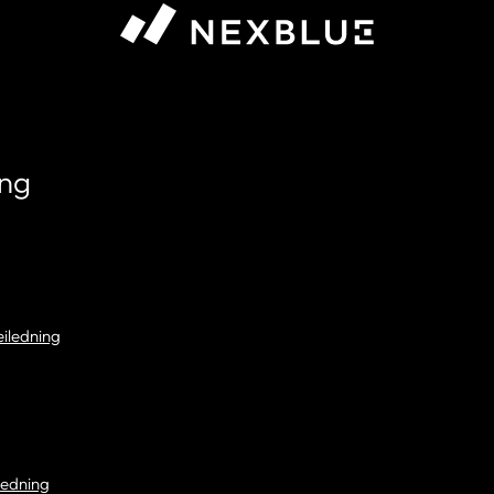
ing
eiledning
ledning