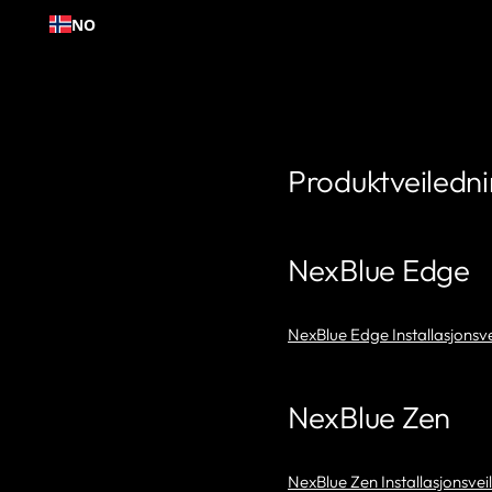
Hopp
NO
til
innhold
Produktveiledn
NexBlue Edge
NexBlue Edge Installasjonsv
NexBlue Zen
NexBlue Zen Installasjonsvei