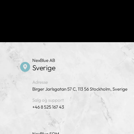
NexBlue AB
Sverige
Adresse
Birger Jarlsgatan 57 C, 113 56 Stockholm, Sverige
Salg og support
+46 8 525 167 43
NexBlue SOM