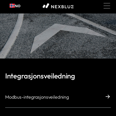
Hopp
NO
til
innhold
Integrasjonsveiledning
Modbus-integrasjonsveiledning