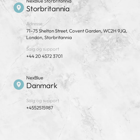
NexBlue Storbritannia
Storbritannia
Adresse
71–75 Shelton Street, Covent Garden, WC2H 9JQ,
London, Storbritannia
Salg og support
+44 20 4572 3701
NexBlue
Danmark
Salg og support
+4552515987