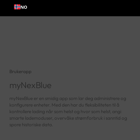
Hopp
NO
til
innhold
Brukerapp
myNexBlue
myNexBlue er en smidig app som lar deg administrere og
konfigurere enheter. Med den har du fleksibiliteten til å
kontrollere lading når som helst og hvor som helst, angi
smarte lademoduser, overvåke strømforbruk i sanntid og
spore historiske data.