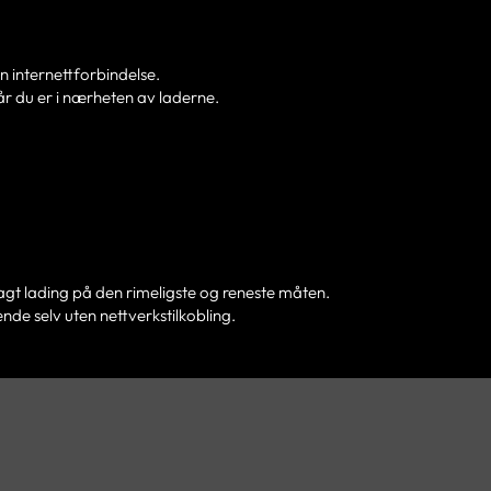
en internettforbindelse.
når du er i nærheten av laderne.
agt lading på den rimeligste og reneste måten.
nde selv uten nettverkstilkobling.