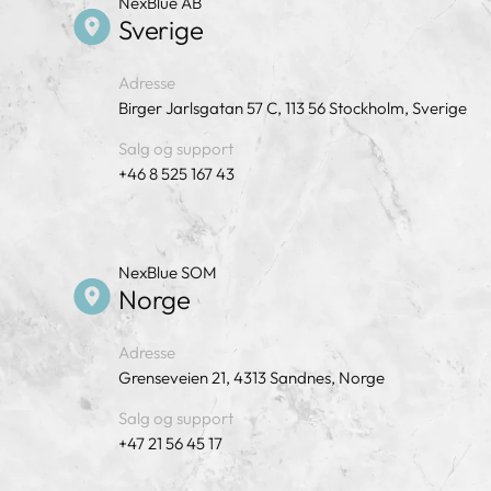
NexBlue AB
Sverige
Adresse
Birger Jarlsgatan 57 C, 113 56 Stockholm, Sverige
Salg og support
+46 8 525 167 43
NexBlue SOM
Norge
Adresse
Grenseveien 21, 4313 Sandnes, Norge
Salg og support
+47 21 56 45 17