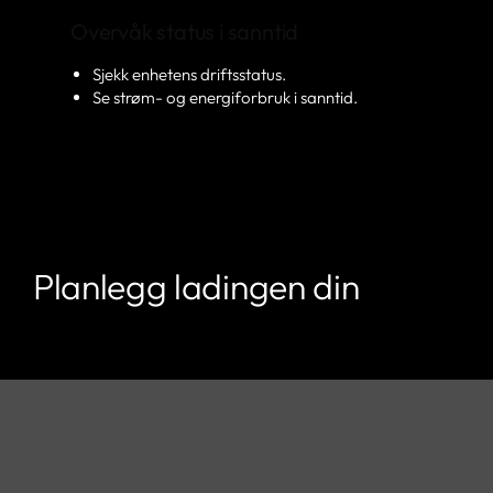
Overvåk status i sanntid
Sjekk enhetens driftsstatus.
Se strøm- og energiforbruk i sanntid.
Planlegg ladingen din