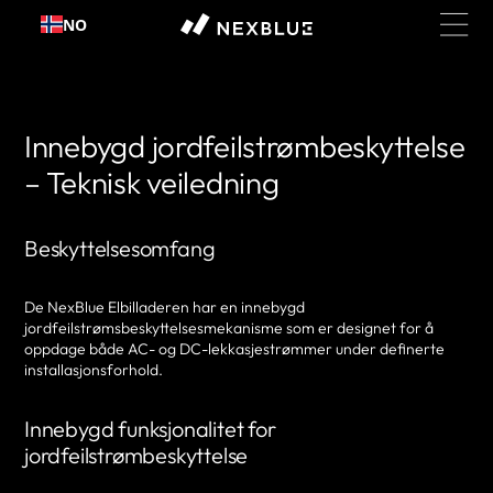
Hopp
NO
til
innhold
Innebygd jordfeilstrømbeskyttelse
– Teknisk veiledning
Beskyttelsesomfang
De NexBlue Elbilladeren har en innebygd
jordfeilstrømsbeskyttelsesmekanisme som er designet for å
oppdage både AC- og DC-lekkasjestrømmer under definerte
installasjonsforhold.
Innebygd funksjonalitet for
jordfeilstrømbeskyttelse