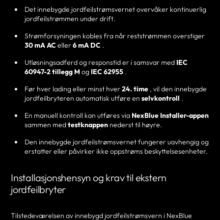
Det innebygde jordfeilstrømsvernet overvåker kontinuerlig
jordfeilstrømmen under drift.
Strømforsyningen kobles fra når reststrømmen overstiger
30 mA AC
eller
6 mA DC
.
Utløsningsadferd og responstid er i samsvar med
IEC
60947-2 tillegg M
og
IEC 62955
.
Før hver lading eller minst hver
24. time
, vil den innebygde
jordfeilbryteren automatisk utføre en
selvkontroll
.
En manuell kontroll kan utføres via
NexBlue Installer-appen
sammen med
testknappen
nederst til høyre.
Den innebygde jordfeilstrømsvernet fungerer uavhengig og
erstatter eller påvirker ikke oppstrøms beskyttelsesenheter.
Installasjonshensyn og krav til ekstern
jordfeilbryter
Tilstedeværelsen av innebygd jordfeilstrømsvern i NexBlue