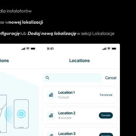
dla instalatorów
se w
nowej lokalizacji
figurację
lub
Dodaj nową lokalizację
w sekcji Lokalizacje