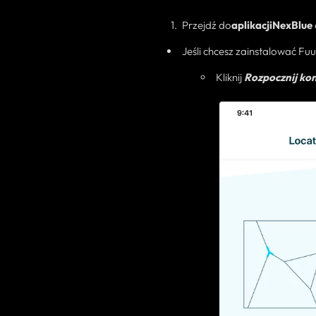
Przejdź do
aplikacji
NexBlue
Jeśli chcesz
zainstalować Fuu
Kliknij
Rozpocznij kon