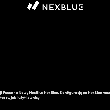
óre chcesz wyświetlić #}
ji
Fuuse na
Nowy
NexBlue
NexBlue
. Konfigurację po NexBlue mo
torzy, jak i użytkownicy.