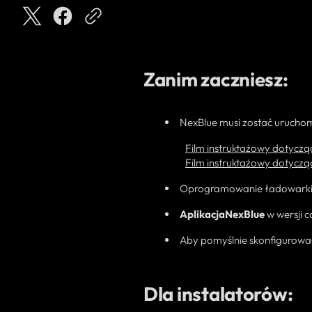
Zanim zaczniesz:
NexBlue musi zostać uruchom
Film instruktażowy dotycząc
Film instruktażowy dotyczą
Oprogramowanie ładowarki w 
Aplikacja
NexBlue
w wersji c
Aby pomyślnie skonfigurować
Dla instalatorów: