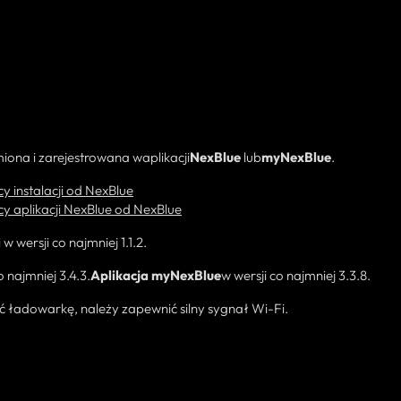
iona i zarejestrowana w
aplikacji
NexBlue
lub
myNexBlue
.
y instalacji od NexBlue
cy aplikacji NexBlue od NexBlue
wersji co najmniej 1.1.2.
o najmniej 3.4.3.
Aplikacja
myNexBlue
w wersji co najmniej 3.3.8.
 ładowarkę, należy zapewnić silny sygnał Wi-Fi.