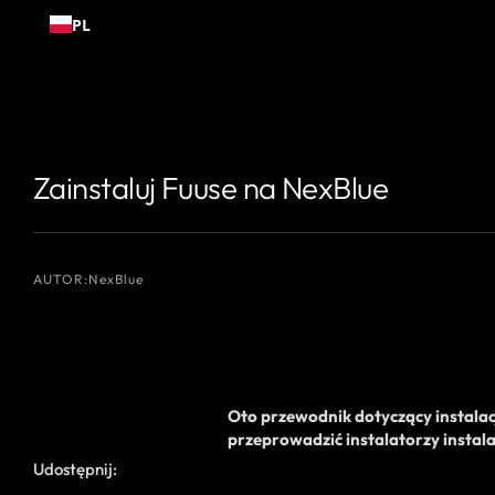
Przejdź
PL
do
treści
{# Nazwisko autora, które chcesz wyświetlić #}
{# Nazwisko autora, kt
Zainstaluj Fuuse na NexBlue
AUTOR:
NexBlue
Oto przewodnik dotyczący
instalac
przeprowadzić
instalatorzy
instala
Udostępnij: