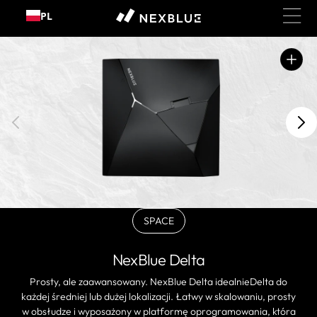
Przejdź
PL
do
treści
Otwórz
polecane
multimedia
w
widoku
galerii
SPACE
BLACK
Wariant
wyprzedany
NexBlue Delta
lub
niedostępny
Prosty, ale zaawansowany. NexBlue Delta idealnieDelta do
każdej średniej lub dużej lokalizacji. Łatwy w skalowaniu, prosty
w obsłudze i wyposażony w platformę oprogramowania, która