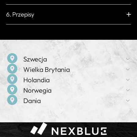
Kategoria przepięcia
Poziom EMC
Czytnik RFID
Tryb startowy
Zarządzanie obciążeniem
Wi-Fi
Wbudowana karta eSIM
III
KLASA B
ISO / IEC 14443 typ A
Aplikacja myNexBlue / RFID NFC
Nieograniczone
2,4 GHz 802.11b/g/n
4G LTE Cat 1
6. Przepisy
Inne zabezpieczenia
MIFARE Classic®
/ Plug & Play / Portal NexBlue
Ethernet
Bluetooth
Zabezpieczenie przed przeciążeniem
RJ45, 10M / 100M
BLE 4.2
Zabezpieczenie przed przepięciem/niedopięciem
Zgodność z:
Lokalna częstotliwość radiowa
OCPP
Zabezpieczenie przed przegrzaniem
2014/53/EU (RED) 丨2014/35/EU (LVD)
Nexus™ RF
Lokalny OCPP 1.6-J i 2.0.1
Zabezpieczenie przed zgrzaniem przekaźnika
2014/30/EU (EMC)丨2011/65/EU (RoHS)
ISO 15118
Inne interfejsy
Zabezpieczenie przed zwarciem doziemnym
Ready V2G / PnC
1 lub 3 zaciski CT Odciążanie
Zabezpieczenie przed prądem resztkowym
Rozporządzenie REACH (WE) nr 1907/2006
obciążenia RS-485
Wykrywanie obecności PE
Szwecja
Wykrywanie obecności diody CP
Szczegółowe informacje można znaleźć w deklaracji zgodności
Monitorowanie wilgotności
pod adresem
nexblue
Wielka Brytania
Nazwa firmy
*Wymagany jest zewnętrzny wyłącznik różnicowoprądowy typu A.
Holandia
NexBlue
Nazwa firmy
Norwegia
NexBlue
Adres
Nazwa firmy
Birger Jarlsgatan 57 C, 113 56 Sztokholm, Szwecja
Dania
NexBlue
Adres
Nazwa firmy
71-75 Shelton Street, Covent Garden, WC2H 9JQ,
Sprzedaż i wsparcie
NexBlue
Adres
Londyn, Wielka Brytania
+46 8 525 167 43
Nazwa firmy
Frederiklaan 10e, 5616 NH, Eindhoven, Holandia
NexBlue
Adres
Sprzedaż i wsparcie
Grenseveien 21, 4313 Sandnes, Norwegia
Sprzedaż i wsparcie
+44 20 4572 3701
Sprzedaż i wsparcie
+31 97 0102 87185