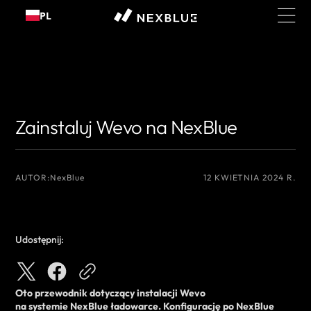
Przejdź
PL
do
treści
{# Nazwisko autora, które chcesz wyświetlić #}
{# Nazwisko autora, które
chcesz wyświetlić #}
Zainstaluj Wevo na NexBlue
AUTOR:
NexBlue
12 KWIETNIA 2024 R.
Udostępnij:
Oto przewodnik dotyczący
instalacji
Wevo
na
systemie
NexBlue
ładowarce
. Konfigurację po NexBlue