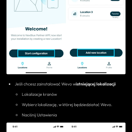
Jeśli chcesz zainstalować Wevo w
istniejącej lokalizacji
Lokalizacje kranów
Wybierz lokalizację, w której
będzie
działać
Wevo
.
Naciśnij Ustawienia