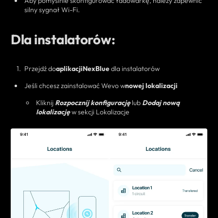
Aby pomyślnie skonfigurować ładowarkę, należy zapewnić
silny sygnał Wi-Fi.
Dla instalatorów:
Przejdź do
aplikacji
NexBlue
dla instalatorów
Jeśli chcesz
zainstalować Wevo w
nowej lokalizacji
Kliknij
Rozpocznij konfigurację
lub
Dodaj nową
lokalizację
w sekcji Lokalizacje