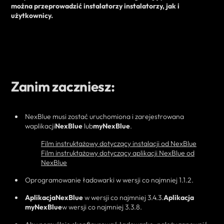
można przeprowadzić
instalatorzy
instalatorzy, jak i
użytkownicy.
Zanim zaczniesz:
NexBlue musi zostać uruchomiona i zarejestrowana
w
aplikacji
NexBlue
lub
myNexBlue
.
Film instruktażowy dotyczący instalacji od NexBlue
Film instruktażowy dotyczący aplikacji NexBlue od
NexBlue
Oprogramowanie ładowarki w wersji co najmniej 1.1.2.
Aplikacja
NexBlue
w wersji co najmniej 3.4.3.
Aplikacja
myNexBlue
w wersji co najmniej 3.3.8.