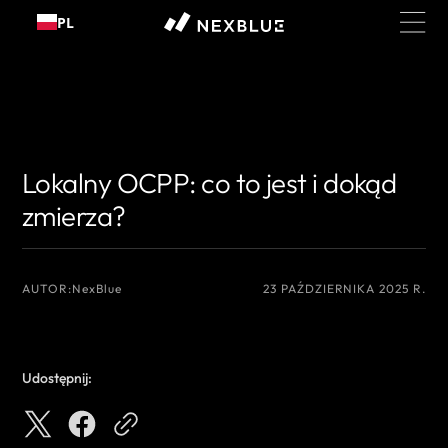
Przejdź
PL
do
treści
{# Nazwisko autora, które chcesz wyświetlić #}
{# Nazwisko autora, które
chcesz wyświetlić #}
Lokalny OCPP: co to jest i dokąd
zmierza?
AUTOR:
NexBlue
23 PAŹDZIERNIKA 2025 R.
Udostępnij: