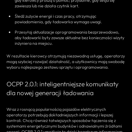
gdy kierowcy proszą o pomoc; przydatne, gdy sesja się
zawiesza lub nie działa czytnik kart.
Śledź zużycie energii i czas pracy, otrzymując
powiadomienia, gdy ładowarka wymaga uwagi.
Przesyłaj aktualizacje oprogramowania bezprzewodowo,
aby ładowarki były zawsze aktualne bez konieczności wizyty
inżyniera na miejscu.
W rezultacie kierowcy otrzymują niezawodną usługę, operatorzy
mogą szybciej rozwijać działalność, a użytkownicy mają swobodę
wyboru najlepszego zestawu sprzętu i oprogramowania.
OCPP 2.0.1: inteligentniejsze komunikaty
dla nowej generacji ładowania
Wraz z rosnącą popularnością pojazdów elektrycznych
operatorzy potrzebują dokładniejszych informacji i lepszej
kontroli. Chcą również łatwiejszych sposobów łączenia się z
systemami energetycznymi budynków i odnawialnymi źródłami
energii. OCPP 2.0.1 umożliwia to dzięki bogatszym informacjom,