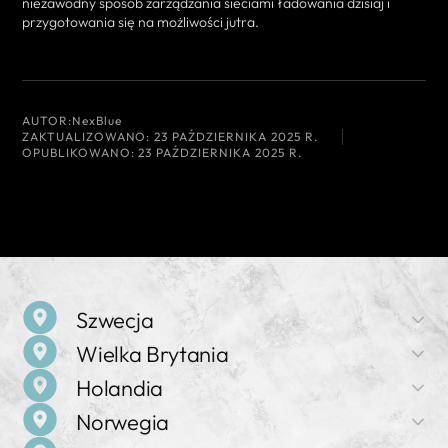
niezawodny sposób zarządzania sieciami ładowania dzisiaj i
przygotowania się na możliwości jutra.
AUTOR:
NexBlue
ZAKTUALIZOWANO:
23 PAŹDZIERNIKA 2025 R.
OPUBLIKOWANO:
23 PAŹDZIERNIKA 2025 R.
Szwecja
Wielka Brytania
Nazwa firmy
Holandia
NexBlue
Nazwa firmy
Norwegia
NexBlue
Adres
Nazwa firmy
Birger Jarlsgatan 57 C, 113 56 Sztokholm, Szwecja