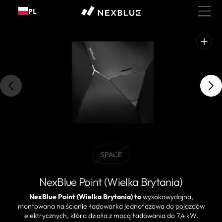
Przejdź
PL
do
treści
Otwórz
polecane
multimedia
w
widoku
galerii
SPACE
BLACK
Wariant
wyprzedany
NexBlue Point (Wielka Brytania)
lub
niedostępny
NexBlue Point (Wielka Brytania) to
wysokowydajna,
montowana na ścianie ładowarka jednofazowa do pojazdów
elektrycznych, która działa z mocą ładowania do 7,4 kW.