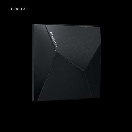
NexBlue
NEXBLUE
Ready
Sprzedawca: