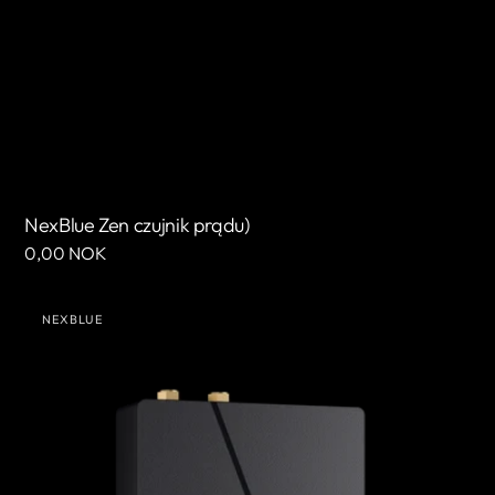
NexBlue Zen czujnik prądu)
Cena
0,00 NOK
regularna
NexBlue
NEXBLUE
Zen
Sprzedawca:
inteligentny
licznik)