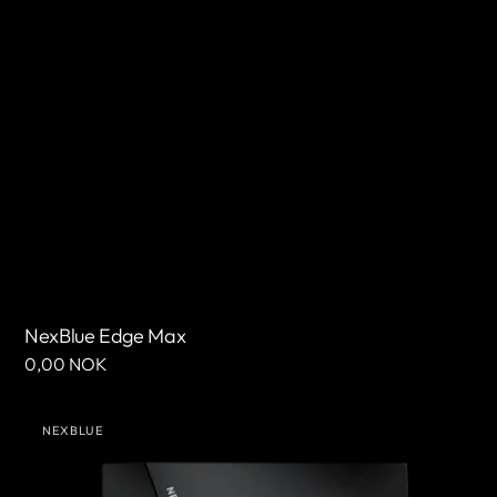
NexBlue Edge Max
Cena
0,00 NOK
regularna
NexBlue
NEXBLUE
Point
Sprzedawca:
(Wielka
Brytania)