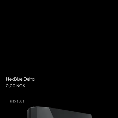
NexBlue Delta
Cena
0,00 NOK
regularna
NexBlue
NEXBLUE
Delta
Sprzedawca:
Max