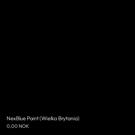
NexBlue Point (Wielka Brytania)
Cena
0,00 NOK
regularna