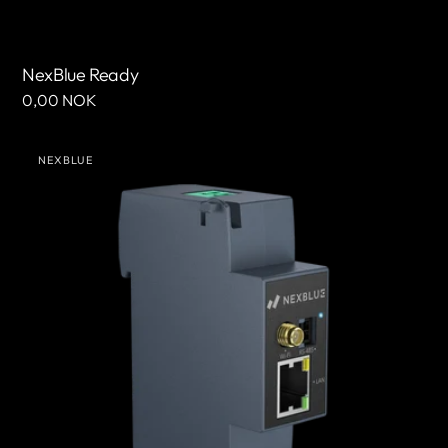
NexBlue Ready
Cena
0,00 NOK
regularna
NexBlue
NEXBLUE
Zen
Sprzedawca:
czujnik
prądu)