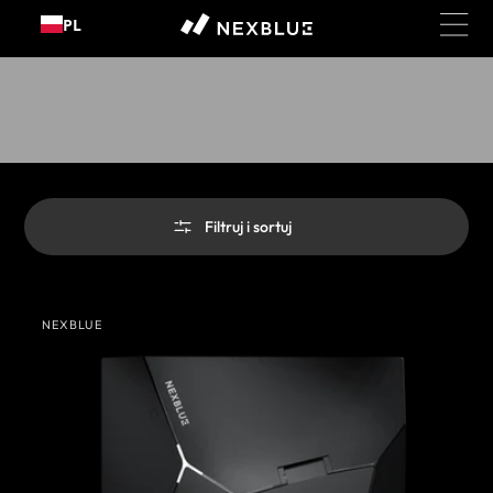
Przejdź
PL
do
treści
Kolekcja:
Produkty
Filtruj i sortuj
NexBlue
NEXBLUE
Delta
Sprzedawca: