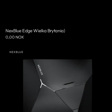
NexBlue Edge Wielka Brytania)
Cena
0,00 NOK
regularna
NexBlue
NEXBLUE
Edge
Sprzedawca:
2