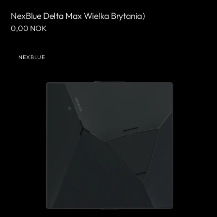
NexBlue Delta Max Wielka Brytania)
Cena
0,00 NOK
regularna
NexBlue
NEXBLUE
Edge
Sprzedawca:
Wielka
Brytania)