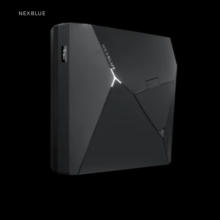
NexBlue
NEXBLUE
Delta
Sprzedawca:
Max
Wielka
Brytania)