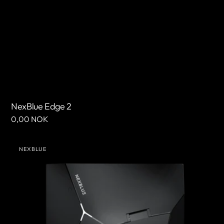
NexBlue Edge 2
Cena
0,00 NOK
regularna
NexBlue
NEXBLUE
Edge
Sprzedawca:
Max