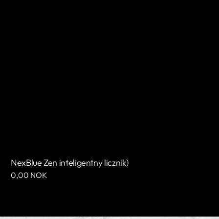
NexBlue Zen inteligentny licznik)
Cena
0,00 NOK
regularna