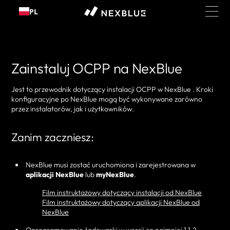
Przejdź
PL
do
treści
Zainstaluj OCPP na NexBlue
Jest to przewodnik dotyczący instalacji OCPP w NexBlue . Kroki
konfiguracyjne po NexBlue mogą być wykonywane zarówno
przez instalatorów, jak i użytkowników.
Zanim zaczniesz:
NexBlue musi zostać uruchomiona i zarejestrowana w
aplikacji
NexBlue
lub
myNexBlue
.
Film instruktażowy dotyczący instalacji od NexBlue
Film instruktażowy dotyczący aplikacji NexBlue od
NexBlue