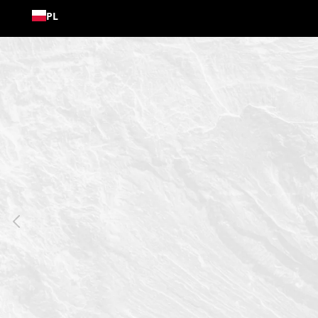
Przejdź
PL
do
treści