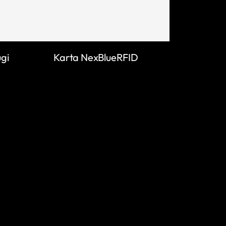
ugi
Karta NexBlueRFID
DOWIEDZ SIĘ WIĘCEJ