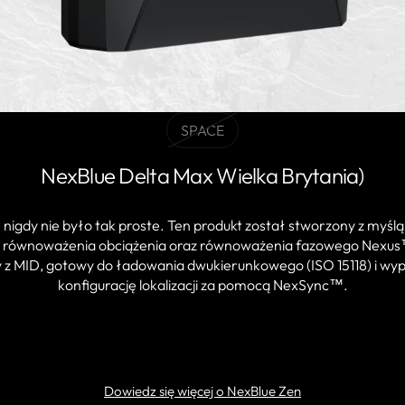
SPACE
BLACK
Wariant
NexBlue Delta Max Wielka Brytania)
wyprzedany
lub
niedostępny
dy nie było tak proste. Ten produkt został stworzony z myślą 
wnoważenia obciążenia oraz równoważenia fazowego Nexus™, c
z MID, gotowy do ładowania dwukierunkowego (ISO 15118) i wypo
konfigurację lokalizacji za pomocą NexSync™.
ZNAJDŹ PARTNERA
Dowiedz się więcej o NexBlue Zen