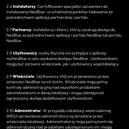
2.6
Instalatorzy
: Certyfikowani specjaliści uprawnieni do
instalowania NexBlue i uruchamiania punktów ładowania za
pośrednictwem aplikacji partnerskiej i portalu.
2.7
Partnerzy
: instalatorzy i klienci, którzy uzyskują dostęp do
NexBlue za pośrednictwem aplikacji i portalu NexBlue lub portalu
NexBlue .
2.8
Użytkownicy
: osoby fizyczne korzystające z aplikacji
myNexBlue w celu uzyskania dostępu NexBlue . Użytkownikami
mogą być zarówno właściciele, jak i użytkownicy współdzielący.
2.9
Właściciele
: Użytkownicy, którym przeniesiono prawo
własności NexBlue na ich konto. Właściciele mają pełną
kontrolę administracyjną nad wszystkimi produktami
zainstalowanymi w danej lokalizacji i mogą udostępniać
ograniczony dostęp dodatkowym użytkownikom.
2.10
Administrator
: W przypadku lokalizacji wielorodzinnej
(MDU) uprawnienia administratora są określane przez
właściciela lokalizacji. Administratorzy mają pełną kontrolę
administracyjną nad produktami udostępnionymi im i mogą