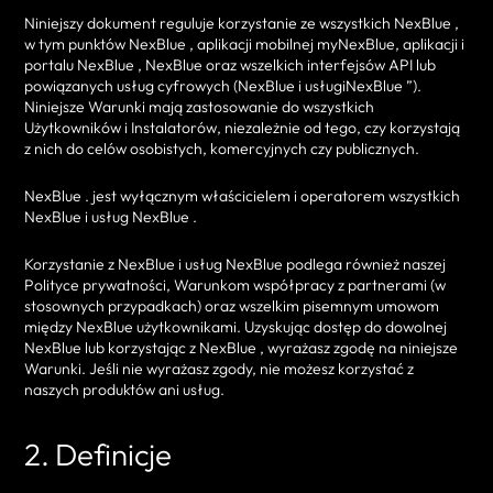
Niniejszy dokument reguluje korzystanie ze wszystkich NexBlue ,
w tym punktów NexBlue , aplikacji mobilnej myNexBlue, aplikacji i
portalu NexBlue , NexBlue oraz wszelkich interfejsów API lub
powiązanych usług cyfrowych (NexBlue i usługiNexBlue ”).
Niniejsze Warunki mają zastosowanie do wszystkich
Użytkowników i Instalatorów, niezależnie od tego, czy korzystają
z nich do celów osobistych, komercyjnych czy publicznych.
NexBlue . jest wyłącznym właścicielem i operatorem wszystkich
NexBlue i usług NexBlue .
Korzystanie z NexBlue i usług NexBlue podlega również naszej
Polityce prywatności, Warunkom współpracy z partnerami (w
stosownych przypadkach) oraz wszelkim pisemnym umowom
między NexBlue użytkownikami. Uzyskując dostęp do dowolnej
NexBlue lub korzystając z NexBlue , wyrażasz zgodę na niniejsze
Warunki. Jeśli nie wyrażasz zgody, nie możesz korzystać z
naszych produktów ani usług.
2. Definicje