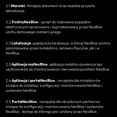
2.1
Warunki
: Niniejszy dokument oraz wszelkie przyszłe
aktualizacje.
2.2
PunktyNexBlue
: sprzęt do ładowania pojazdów
elektrycznych opracowany i wyprodukowany przez NexBlue
użytku domowego i komercyjnego.
2.3
Lokalizacja
: pojedyncza lokalizacja, w której NexBlue zostały
zainstalowane przez instalatora, zarówno fizycznie, jak i w
NexBlue .
2.3
Aplikacja myNexBlue
: aplikacja mobilna używana przez
użytkowników do monitorowania i sterowania punktami NexBlue .
2.4
Aplikacja i portalNexBlue
: narzędzia dla instalatorów
służące do instalacji, konfiguracji i monitorowania NexBlue i
systemów NexBlue .
2.5
PortalNexBlue
: narzędzie dla określonych partnerów
służące do konfiguracji i monitorowania NexBlue i systemów
NexBlue , dostęp do którego jest ustalany przez NexBlue.