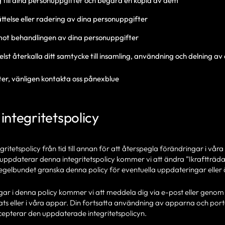
ng till dina personuppgifter och begära en kopia av dem
ttelse eller radering av dina personuppgifter
mot behandlingen av dina personuppgifter
elst återkalla ditt samtycke till insamling, användning och delning a
ter, vänligen kontakta oss pånexblue
integritetspolicy
itetspolicy från tid till annan för att återspegla förändringar i våra r
 vi uppdaterar denna integritetspolicy kommer vi att ändra ”Ikrafttr
regelbundet granska denna policy för eventuella uppdateringar eller
ar i denna policy kommer vi att meddela dig via e-post eller genom a
 eller i våra appar. Din fortsatta användning av apparna och porta
cepterar den uppdaterade integritetspolicyn.