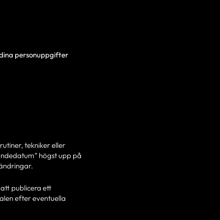
v dina personuppgifter
utiner, tekniker eller
ädandedatum” högst upp på
 ändringar.
tt publicera ett
len efter eventuella