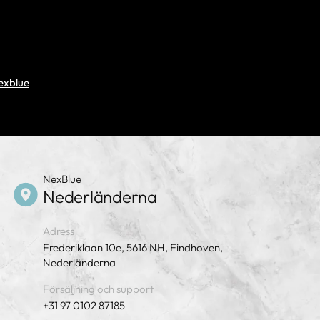
exblue
NexBlue
Nederländerna
Adress
Frederiklaan 10e, 5616 NH, Eindhoven,
Nederländerna
Försäljning och support
+31 97 0102 87185