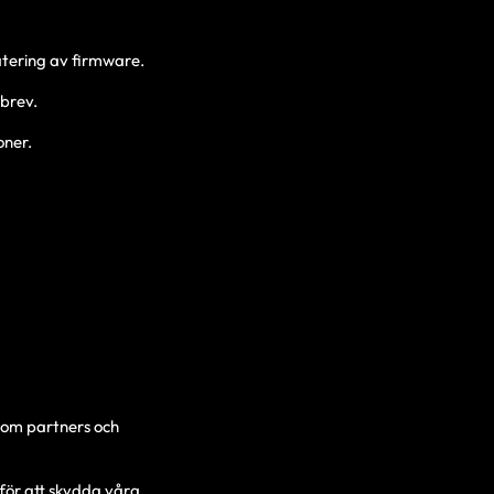
atering av firmware.
sbrev.
oner.
som partners och
för att skydda våra