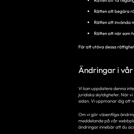
Rätten att få tillgå
Rätten att begära rä
Rätten att invända 
Rätten att när som h
För att utöva dessa rättighe
Ändringar i vår 
Vi kan uppdatera denna integr
juridiska skyldigheter. När
sidan. Vi uppmanar dig att 
Om vi gör väsentliga ändring
meddelande på vår webbplats
ändringar innebär att du ac