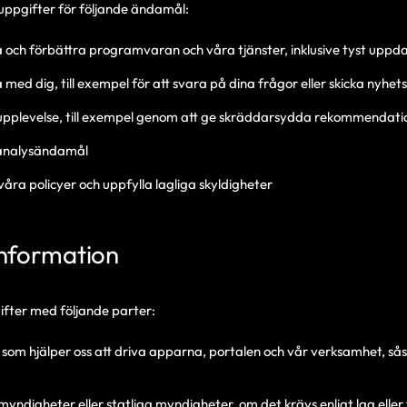
uppgifter för följande ändamål:
la och förbättra programvaran och våra tjänster, inklusive tyst uppd
med dig, till exempel för att svara på dina frågor eller skicka nyhet
 upplevelse, till exempel genom att ge skräddarsydda rekommendati
 analysändamål
åra policyer och uppfylla lagliga skyldigheter
information
ifter med följande parter:
 som hjälper oss att driva apparna, portalen och vår verksamhet, så
digheter eller statliga myndigheter, om det krävs enligt lag eller 