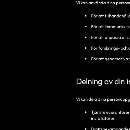
Vi kan använda dina person
För att tillhandahål
För att kommunicera 
För att anpassa din
För forsknings- och
För att genomdriva v
Delning av din 
Vi kan dela dina personuppg
Tjänsteleverantörer
installatörer.
Brottsbekämpande myn