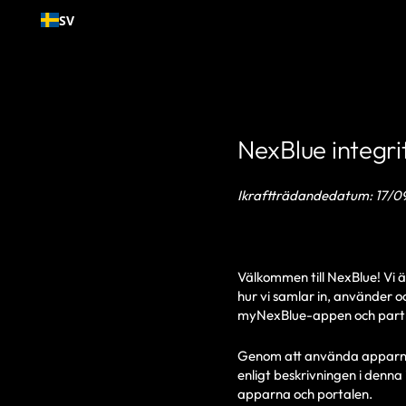
Gå till
SV
innehållet
NexBlue integri
Ikraftträdandedatum: 17/0
Välkommen till NexBlue! Vi ä
hur vi samlar in, använder o
myNexBlue-appen och partn
Genom att använda apparna o
enligt beskrivningen i denna 
apparna och portalen.