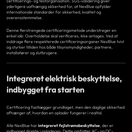
certificerings- og testorganisation. SGS-validering giver
yderligere uafhængig sikkerhed for, at NexBlue opfylder
internationale standarder for sikkerhed, kvalitet og
overensstemmelse.
Denne flerstrengede certificeringsmetode understreger en
enkel idé: Overholdelse skal verificeres, ikke antages. Ved at
inddrage flere respekterede certificeringsorganer NexBlue tvivl
og styrker tilliden hos både tilsynsmyndigheder, partnere,
installatører og slutbrugere.
Integreret elektrisk beskyttelse,
indbygget fra starten
Certificering fastlægger grundlaget, men den daglige sikkerhed
afhænger af, hvordan en oplader fungerer i realtid.
Alle NexBlue har
integreret fejlstrømsbeskyttelse
, der er
indbygget direkte i opladeren. Dette omfatter AC- og DC-