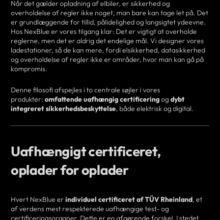
Når det gælder opladning af elbiler, er sikkerhed og
overholdelse af regler ikke noget, man bare kan tage let på. Det
er grundlæggende for tillid, pålidelighed og langsigtet ydeevne.
Hos NexBlue er vores tilgang klar: Det er vigtigt at overholde
reglerne, men det er aldrig det endelige mål. Vi designer vores
ladestationer, så de kan mere, fordi elsikkerhed, datasikkerhed
og overholdelse af regler ikke er områder, hvor man kan gå på
kompromis.
Denne filosofi afspejles i to centrale søjler i vores
produkter:
omfattende uafhængig certificering
og
dybt
integreret sikkerhedsbeskyttelse
, både elektrisk og digital.
Uafhængigt certificeret,
oplader for oplader
Hvert NexBlue er
individuel certificeret af TÜV Rheinland
, et
af verdens mest respekterede uafhængige test- og
certificeringsorganer. Dette er en afgørende forskel. I stedet