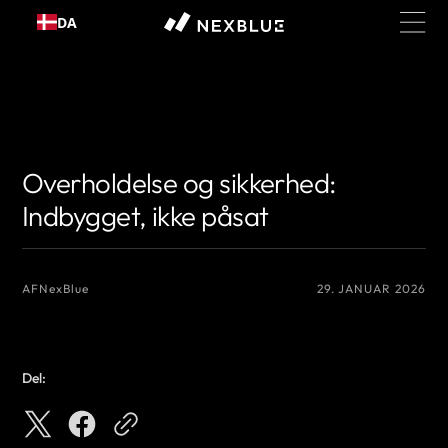
Gå til
DA
indhold
{# Det navn, du vil vise som forfatter #}
{# Det navn, du vil vise som
forfatter #}
Overholdelse og sikkerhed:
Indbygget, ikke påsat
AF
NexBlue
29. JANUAR 2026
Del: