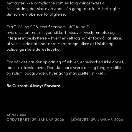
betragter ikke compliance som en lovgivningsmæssig
forhindring, der skal overvindes én gang for alle. Vi betragter
det som en løbende forpligtelse.
Fra TÜV- og SGS-certificering til UKCA- og EU-
overensstemmelse, cybersikkerhedsoverensstemmelse og
integreret beskyttelse – hvert enkelt lag har ét formål: at sikre,
at vores ladestationer er sikre at bruge, sikre at tilslutte og
pålidelige i hele deres levetid.
For når det gælder opladning af elbiler, er sikkerhed ikke noget,
man skal tænke over. Den skal bare være der og fungere stille
og roligt i baggrunden, hver gang man sætter stikket i.
Be Current. Always Forward
AF
NexBlue
OPDATERET:
29. JANUAR 2026
UDGIVET:
29. JANUAR 2026