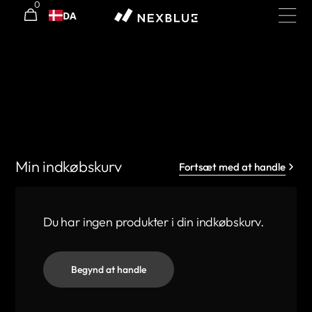
0
0
Gå til
Indkøbsvogn
DA
varer
indhold
Min indkøbskurv
Fortsæt med at handle
Du har ingen produkter i din indkøbskurv.
Begynd at handle