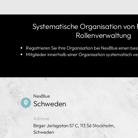
Systematische Organisation von 
Rollenverwaltung
Registrieren Sie Ihre Organisation bei NexBlue einen bes
Mitglieder innerhalb einer Organisation systematisch v
NexBlue
Schweden
Adresse
Birger Jarlsgatan 57 C, 113 56 Stockholm,
Schweden