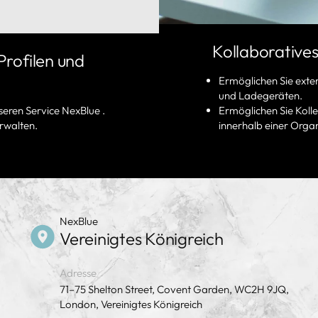
Kollaborative
Profilen und
Ermöglichen Sie ext
und Ladegeräten.
seren Service NexBlue .
Ermöglichen Sie Kol
erwalten.
innerhalb einer Organ
NexBlue
Vereinigtes Königreich
Adresse
71–75 Shelton Street, Covent Garden, WC2H 9JQ,
London, Vereinigtes Königreich