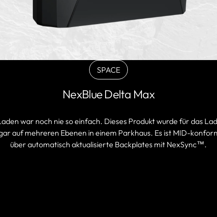
SPACE
BLACK
Variante
NexBlue Delta Max
ausverkauft
oder
nicht
 Laden war noch nie so einfach. Dieses Produkt wurde für das La
verfügbar
ar auf mehreren Ebenen in einem Parkhaus. Es ist MID-konform, b
über automatisch aktualisierte Backplates mit NexSync™.
PARTNER FINDEN