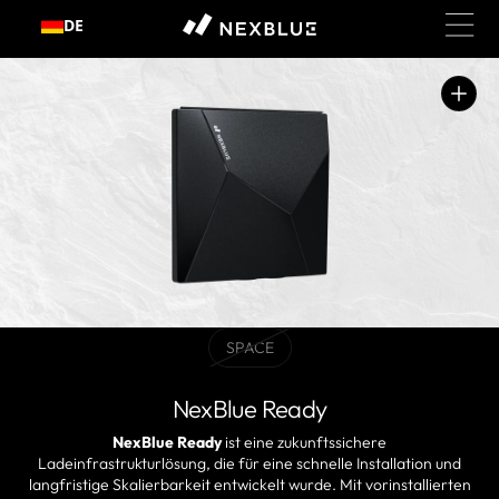
Zum
DE
Inhalt
springen
Medium
1
in
der
Galerieansicht
öffnen
SPACE
BLACK
Variante
ausverkauft
NexBlue Ready
oder
nicht
NexBlue Ready
ist eine zukunftssichere
verfügbar
Ladeinfrastrukturlösung, die für eine schnelle Installation und
langfristige Skalierbarkeit entwickelt wurde. Mit vorinstallierten