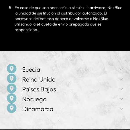
En caso de que sea necesario sustituir el hardware, NexBlue
la unidad de sustitución al distribuidor autorizado. El
hardware defectuoso deberá devolverse a NexBlue
utilizando la etiqueta de envío prepagada que se
proporciona.
Suecia
Reino Unido
Nombre de la empresa
Países Bajos
NexBlue
Nombre de la empresa
Noruega
NexBlue
Dirección
Nombre de la empresa
Birger Jarlsgatan 57 C, 113 56 Estocolmo, Suecia
Dinamarca
NexBlue
Dirección
Nombre de la empresa
71-75 Shelton Street, Covent Garden, WC2H 9JQ,
Ventas y asistencia
NexBlue
Dirección
Londres, Reino Unido
+46 8 525 167 43
Nombre de la empresa
Frederiklaan 10e, 5616 NH, Eindhoven, Países Bajos
NexBlue
Dirección