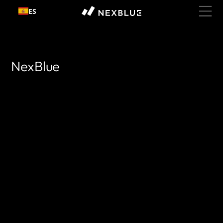
Ir al
ES
contenido
NexBlue