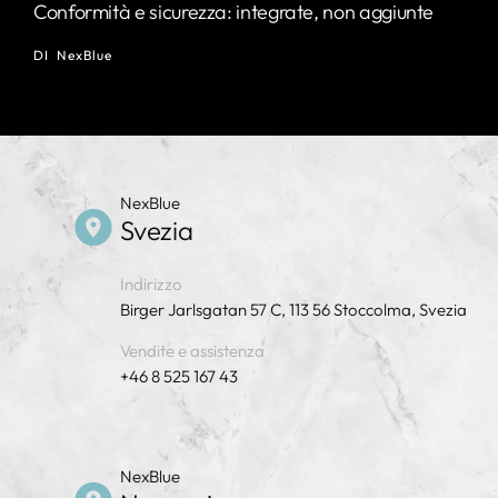
Conformità e sicurezza: integrate, non aggiunte
DI
NexBlue
NexBlue
Svezia
Indirizzo
Birger Jarlsgatan 57 C, 113 56 Stoccolma, Svezia
Vendite e assistenza
+46 8 525 167 43
NexBlue