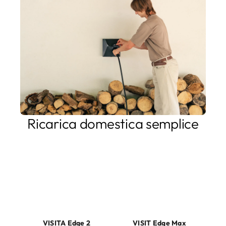
Ricarica domestica semplice
Semplici da installare, facili da usare. I nostri prodotti per la
ricarica domestica riflettono le tue esigenze, che si tratti di
una ricarica EV stabile e durevole o di funzionalità più
avanzate come l'integrazione con il fotovoltaico solare,
l'approvvigionamento energetico limitato o il desiderio di
utilizzare il tuo EV come batteria per la tua casa.
VISITA Edge 2
VISIT Edge Max