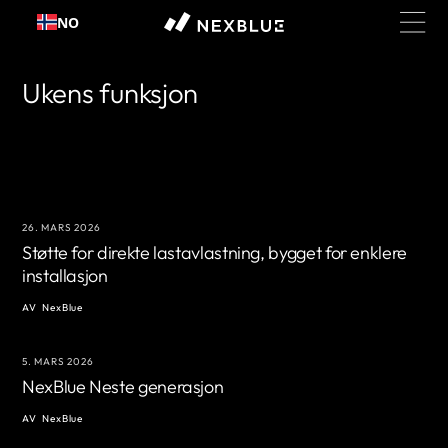
Hopp
NO
til
innhold
Ukens funksjon
26. MARS 2026
Støtte for direkte lastavlastning, bygget for enklere
installasjon
AV
NexBlue
5. MARS 2026
NexBlue Neste generasjon
AV
NexBlue