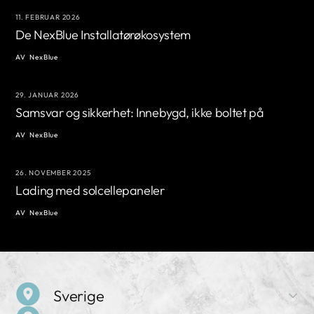
11. FEBRUAR 2026
De NexBlue Installatørøkosystem
AV
NexBlue
29. JANUAR 2026
Samsvar og sikkerhet: Innebygd, ikke boltet på
AV
NexBlue
26. NOVEMBER 2025
Lading med solcellepaneler
AV
NexBlue
Sverige