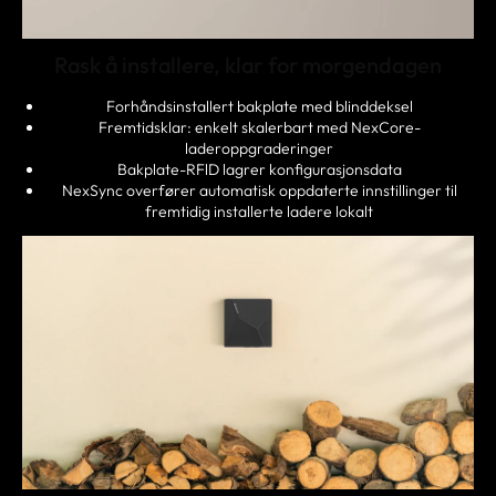
Rask å installere, klar for morgendagen
Forhåndsinstallert bakplate med blinddeksel
Fremtidsklar: enkelt skalerbart med NexCore-
laderoppgraderinger
Bakplate-RFlD lagrer konfigurasjonsdata
NexSync overfører automatisk oppdaterte innstillinger til
fremtidig installerte ladere lokalt