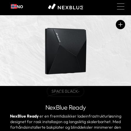
Hopp
NO
til
innhold
Åpne
media
1
i
gallerivisning
SPACE BLACK-
varianten
er
utsolgt
NexBlue Ready
eller
ikke
NexBlue Ready
er en fremtidssikker ladeinfrastrukturløsning
tilgjengelig
designet for rask installasjon og langsiktig skalerbarhet. Med
forhåndsinstallerte bakplater og blinddeksler minimerer den