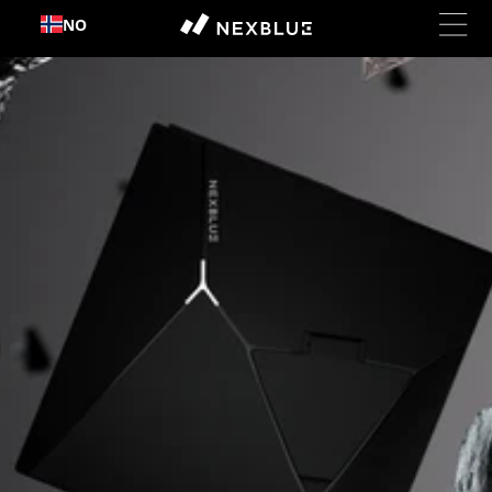
Hopp
NO
til
innhold