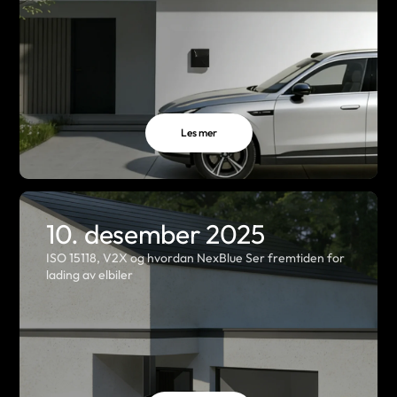
Les mer
10. desember 2025
ISO 15118, V2X og hvordan NexBlue Ser fremtiden for
lading av elbiler