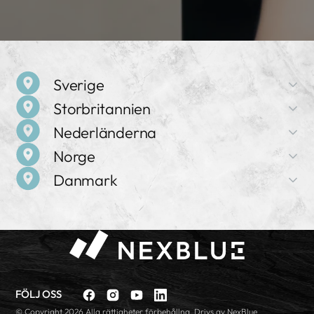
Sverige
Storbritannien
Företagsnamn
Nederländerna
NexBlue
Företagsnamn
Norge
NexBlue
Adress
Företagsnamn
Birger Jarlsgatan 57 C, 113 56 Stockholm, Sverige
Danmark
NexBlue
Adress
Företagsnamn
71-75 Shelton Street, Covent Garden, WC2H 9JQ,
Försäljning och support
NexBlue
Adress
London, Storbritannien
+46 8 525 167 43
Företagsnamn
Frederiklaan 10e, 5616 NH, Eindhoven, Nederländerna
NexBlue
Adress
Försäljning och support
Grenseveien 21, 4313 Sandnes, Norge
Försäljning och support
+44 20 4572 3701
Försäljning och support
+31 97 0102 87185
+4552515987
Försäljning och support
+47 21 56 45 17
FÖLJ OSS
Facebook
Instagram
YouTube
linkedin
© Copyright 2026 Alla rättigheter förbehållna. Drivs av NexBlue