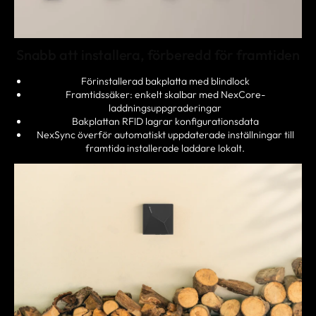
Snabb att installera, förberedd för framtiden
Förinstallerad bakplatta med blindlock
Framtidssäker: enkelt skalbar med NexCore-
laddningsuppgraderingar
Bakplattan RFlD lagrar konfigurationsdata
NexSync överför automatiskt uppdaterade inställningar till
framtida installerade laddare lokalt.