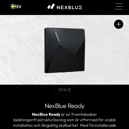
Gå till
SV
innehållet
Öppna
media
1
i
gallerivy
SPACE
BLACKVariant
slutsåld
eller
NexBlue Ready
ej
tillgänglig
NexBlue Ready
är en framtidssäker
laddningsinfrastrukturlösning som är utformad för snabb
installation och långsiktig skalbarhet. Med förinstallerade