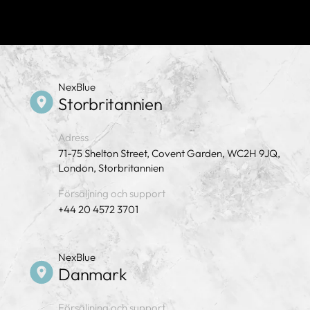
NexBlue
Storbritannien
Adress
71-75 Shelton Street, Covent Garden, WC2H 9JQ,
London, Storbritannien
Försäljning och support
+44 20 4572 3701
NexBlue
Danmark
Försäljning och support