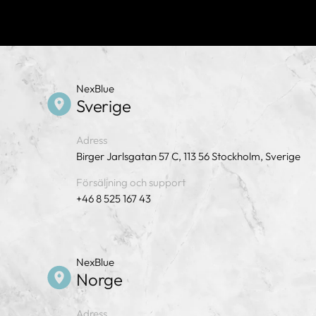
NexBlue
Sverige
Adress
Birger Jarlsgatan 57 C, 113 56 Stockholm, Sverige
Försäljning och support
+46 8 525 167 43
NexBlue
Norge
Adress